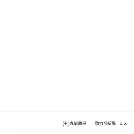
代表取締役
浅井 博貴
会社創立
平成2年7月2日
従業員数
16名(内事務３名)
一般建設業
県知事許可(般―28)第14365号
資本金
10,000,000円
取引銀行
愛知銀行中津川支店 十六銀行中津川
岐阜信用金庫中津川支店 東濃信用金
主な機械設備機器
(株)山本製作所 板金折曲機 2.3x6
(有)丸龍商事 動力切断機 1.6x4