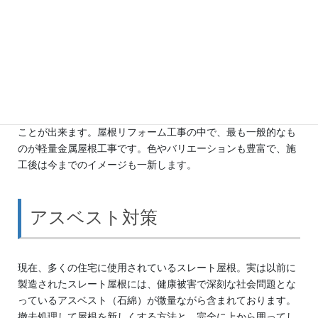
地震に強い軽量金属屋根
建物全体の重量の中でウェイトの高い屋根の重量を軽くして、
地震の際の揺れを少しでも軽減させると、耐震性をより高める
ことが出来ます。屋根リフォーム工事の中で、最も一般的なも
のが軽量金属屋根工事です。色やバリエーションも豊富で、施
工後は今までのイメージも一新します。
アスベスト対策
現在、多くの住宅に使用されているスレート屋根。実は以前に
製造されたスレート屋根には、健康被害で深刻な社会問題とな
っているアスベスト（石綿）が微量ながら含まれております。
撤去処理して屋根を新しくする方法と、完全に上から囲ってし