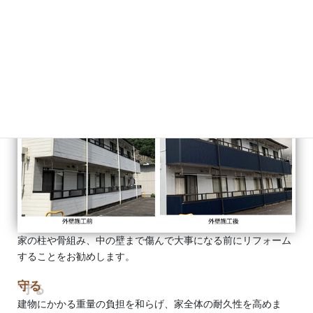
建物は外壁や屋根で守られ、さらに外壁や屋根は塗料の膜で守
られています。 この塗膜は常に雨や紫外線にさらされて、徐々
に劣化が進行していきます。 このため定期的なメンテナンスを
行わないと、美観が損なわれるだけでなく、耐水性、断熱性、
遮音性などの低下を招いて、最終的には建物の耐久性も損なっ
てしまいます。
家の柱や骨組み、中の壁まで傷んで大事になる前にリフォーム
することをお勧めします。
守る
建物にかかる重量の負担を和らげ、家全体の耐久性を高めま